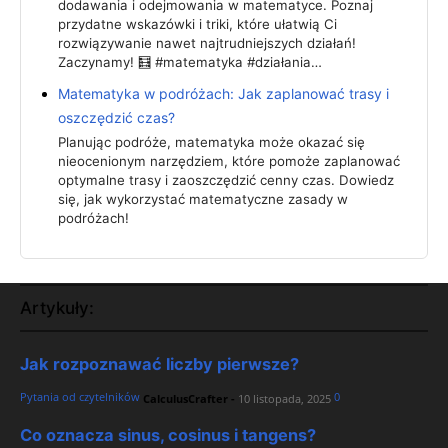
dodawania i odejmowania w matematyce. Poznaj
przydatne wskazówki i triki, które ułatwią Ci
rozwiązywanie nawet najtrudniejszych działań!
Zaczynamy! 🧮 #matematyka #działania…
Matematyka w podróżach: Jak zaplanować trasy i
oszczędzić czas?
Planując podróże, matematyka może okazać się
nieocenionym narzędziem, które pomoże zaplanować
optymalne trasy i zaoszczędzić cenny czas. Dowiedz
się, jak wykorzystać matematyczne zasady w
podróżach!
Artykuły:
Jak rozpoznawać liczby pierwsze?
Pytania od czytelników
0
CalculusCrafter
-
10 listopada, 2025
Co oznacza sinus, cosinus i tangens?