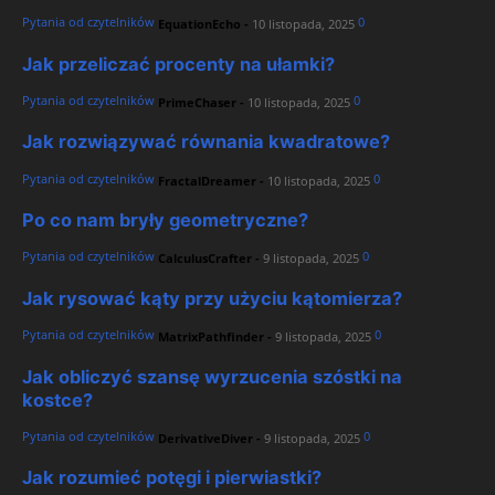
Pytania od czytelników
0
EquationEcho
-
10 listopada, 2025
Jak przeliczać procenty na ułamki?
Pytania od czytelników
0
PrimeChaser
-
10 listopada, 2025
Jak rozwiązywać równania kwadratowe?
Pytania od czytelników
0
FractalDreamer
-
10 listopada, 2025
Po co nam bryły geometryczne?
Pytania od czytelników
0
CalculusCrafter
-
9 listopada, 2025
Jak rysować kąty przy użyciu kątomierza?
Pytania od czytelników
0
MatrixPathfinder
-
9 listopada, 2025
Jak obliczyć szansę wyrzucenia szóstki na
kostce?
Pytania od czytelników
0
DerivativeDiver
-
9 listopada, 2025
Jak rozumieć potęgi i pierwiastki?