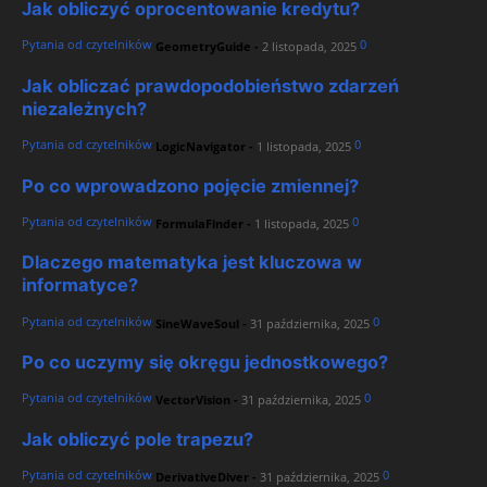
Jak obliczyć oprocentowanie kredytu?
Pytania od czytelników
0
GeometryGuide
-
2 listopada, 2025
Jak obliczać prawdopodobieństwo zdarzeń
niezależnych?
Pytania od czytelników
0
LogicNavigator
-
1 listopada, 2025
Po co wprowadzono pojęcie zmiennej?
Pytania od czytelników
0
FormulaFinder
-
1 listopada, 2025
Dlaczego matematyka jest kluczowa w
informatyce?
Pytania od czytelników
0
SineWaveSoul
-
31 października, 2025
Po co uczymy się okręgu jednostkowego?
Pytania od czytelników
0
VectorVision
-
31 października, 2025
Jak obliczyć pole trapezu?
Pytania od czytelników
0
DerivativeDiver
-
31 października, 2025