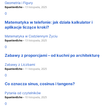
Geometria i Figury
EquationEcho
-
13 listopada, 2025
0
Matematyka w telefonie: jak działa kalkulator i
aplikacje liczące kroki?
Matematyka w Codziennym Życiu
EquationEcho
-
13 listopada, 2025
0
Zabawy z proporcjami – od kuchni po architekturę
Zabawy z Liczbami
EquationEcho
-
11 listopada, 2025
0
Co oznacza sinus, cosinus i tangens?
Pytania od czytelników
EquationEcho
-
10 listopada, 2025
0