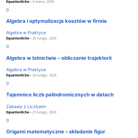
EquationEcho
-
4 marca, 2026
0
Algebra i optymalizacja kosztów w firmie
Algebra w Praktyce
EquationEcho
-
26 lutego, 2026
0
Algebra w lotnictwie – obliczanie trajektorii
Algebra w Praktyce
EquationEcho
-
26 lutego, 2026
0
Tajemnice liczb palindromicznych w datach
Zabawy z Liczbami
EquationEcho
-
25 lutego, 2026
0
Origami matematyczne – składanie figur