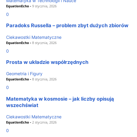
Matematyka w Technologii i Nauce
EquationEcho
-
9 stycznia, 2026
0
Paradoks Russella – problem zbyt dużych zbiorów
Ciekawostki Matematyczne
EquationEcho
-
8 stycznia, 2026
0
Prosta w układzie współrzędnych
Geometria i Figury
EquationEcho
-
8 stycznia, 2026
0
Matematyka w kosmosie – jak liczby opisują
wszechświat
Ciekawostki Matematyczne
EquationEcho
-
2 stycznia, 2026
0