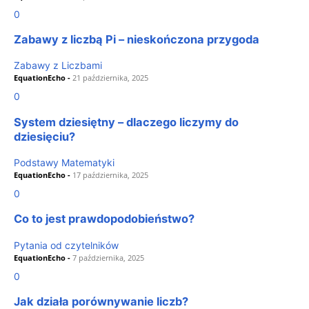
0
Zabawy z liczbą Pi – nieskończona przygoda
Zabawy z Liczbami
EquationEcho
-
21 października, 2025
0
System dziesiętny – dlaczego liczymy do
dziesięciu?
Podstawy Matematyki
EquationEcho
-
17 października, 2025
0
Co to jest prawdopodobieństwo?
Pytania od czytelników
EquationEcho
-
7 października, 2025
0
Jak działa porównywanie liczb?