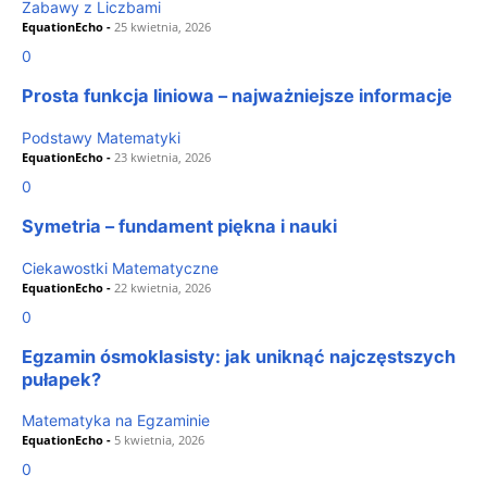
Zabawy z Liczbami
EquationEcho
-
25 kwietnia, 2026
0
Prosta funkcja liniowa – najważniejsze informacje
Podstawy Matematyki
EquationEcho
-
23 kwietnia, 2026
0
Symetria – fundament piękna i nauki
Ciekawostki Matematyczne
EquationEcho
-
22 kwietnia, 2026
0
Egzamin ósmoklasisty: jak uniknąć najczęstszych
pułapek?
Matematyka na Egzaminie
EquationEcho
-
5 kwietnia, 2026
0