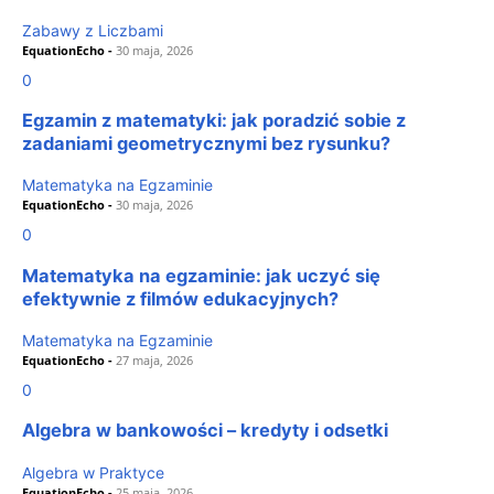
Zabawy z Liczbami
EquationEcho
-
30 maja, 2026
0
Egzamin z matematyki: jak poradzić sobie z
zadaniami geometrycznymi bez rysunku?
Matematyka na Egzaminie
EquationEcho
-
30 maja, 2026
0
Matematyka na egzaminie: jak uczyć się
efektywnie z filmów edukacyjnych?
Matematyka na Egzaminie
EquationEcho
-
27 maja, 2026
0
Algebra w bankowości – kredyty i odsetki
Algebra w Praktyce
EquationEcho
-
25 maja, 2026