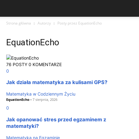
Strona główna
Autorzy
Posty przez EquationEcho
EquationEcho
76 POSTY
0 KOMENTARZE
0
Jak działa matematyka za kulisami GPS?
Matematyka w Codziennym Życiu
EquationEcho
-
7 sierpnia, 2026
0
Jak opanować stres przed egzaminem z
matematyki?
Matematyka na Egzaminie