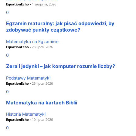
EquationEcho
-
1 sierpnia, 2026
0
Egzamin maturalny: jak pisać odpowiedzi, by
zdobywać punkty cząstkowe?
Matematyka na Egzaminie
EquationEcho
-
28 lipca, 2026
0
Zera i jedynki – jak komputer rozumie liczby?
Podstawy Matematyki
EquationEcho
-
25 lipca, 2026
0
Matematyka na kartach Biblii
Historia Matematyki
EquationEcho
-
10 lipca, 2026
0