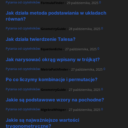
Pytania od czytelników
0
FormulaFinder
-
29 października, 2025
Jak działa metoda podstawiania w układach
równań?
Pytania od czytelników
0
GeometryGuide
-
28 października, 2025
Jak działa twierdzenie Talesa?
Pytania od czytelników
0
EquationEcho
-
27 października, 2025
Jak narysować okrąg wpisany w trójkąt?
Pytania od czytelników
0
MatrixPathfinder
-
27 października, 2025
Po co liczymy kombinacje i permutacje?
Pytania od czytelników
0
GeometryGuide
-
27 października, 2025
Jakie są podstawowe wzory na pochodne?
Pytania od czytelników
0
AlgebraWhisper
-
27 października, 2025
Jakie są najważniejsze wartości
trygonometryczne?