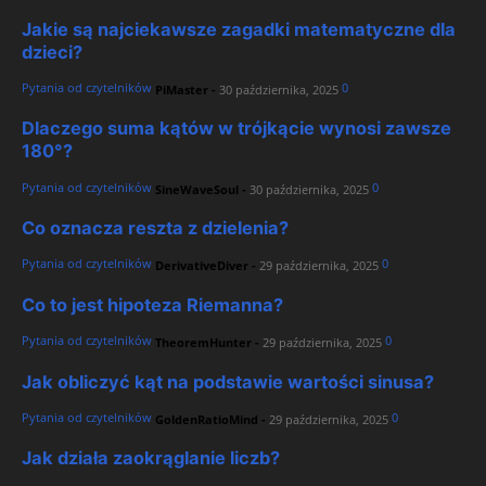
Jakie są najciekawsze zagadki matematyczne dla
dzieci?
Pytania od czytelników
0
PiMaster
-
30 października, 2025
Dlaczego suma kątów w trójkącie wynosi zawsze
180°?
Pytania od czytelników
0
SineWaveSoul
-
30 października, 2025
Co oznacza reszta z dzielenia?
Pytania od czytelników
0
DerivativeDiver
-
29 października, 2025
Co to jest hipoteza Riemanna?
Pytania od czytelników
0
TheoremHunter
-
29 października, 2025
Jak obliczyć kąt na podstawie wartości sinusa?
Pytania od czytelników
0
GoldenRatioMind
-
29 października, 2025
Jak działa zaokrąglanie liczb?