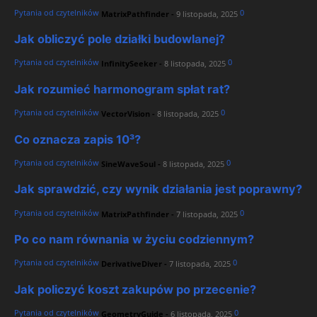
Pytania od czytelników
0
MatrixPathfinder
-
9 listopada, 2025
Jak obliczyć pole działki budowlanej?
Pytania od czytelników
0
InfinitySeeker
-
8 listopada, 2025
Jak rozumieć harmonogram spłat rat?
Pytania od czytelników
0
VectorVision
-
8 listopada, 2025
Co oznacza zapis 10³?
Pytania od czytelników
0
SineWaveSoul
-
8 listopada, 2025
Jak sprawdzić, czy wynik działania jest poprawny?
Pytania od czytelników
0
MatrixPathfinder
-
7 listopada, 2025
Po co nam równania w życiu codziennym?
Pytania od czytelników
0
DerivativeDiver
-
7 listopada, 2025
Jak policzyć koszt zakupów po przecenie?
Pytania od czytelników
0
GeometryGuide
-
6 listopada, 2025