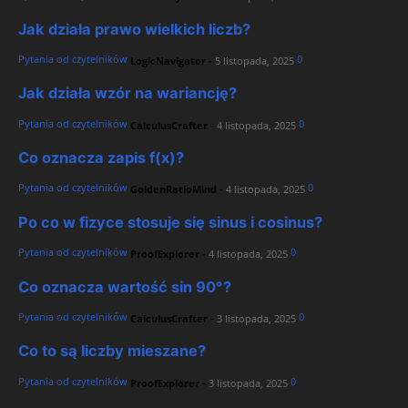
Jak działa prawo wielkich liczb?
Pytania od czytelników
0
LogicNavigator
-
5 listopada, 2025
Jak działa wzór na wariancję?
Pytania od czytelników
0
CalculusCrafter
-
4 listopada, 2025
Co oznacza zapis f(x)?
Pytania od czytelników
0
GoldenRatioMind
-
4 listopada, 2025
Po co w fizyce stosuje się sinus i cosinus?
Pytania od czytelników
0
ProofExplorer
-
4 listopada, 2025
Co oznacza wartość sin 90°?
Pytania od czytelników
0
CalculusCrafter
-
3 listopada, 2025
Co to są liczby mieszane?
Pytania od czytelników
0
ProofExplorer
-
3 listopada, 2025