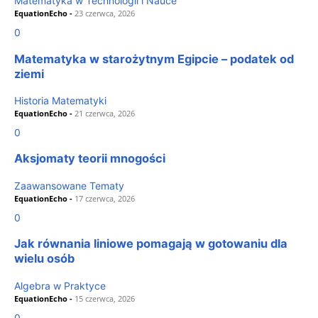
Matematyka w Technologii i Nauce
EquationEcho
-
23 czerwca, 2026
0
Matematyka w starożytnym Egipcie – podatek od
ziemi
Historia Matematyki
EquationEcho
-
21 czerwca, 2026
0
Aksjomaty teorii mnogości
Zaawansowane Tematy
EquationEcho
-
17 czerwca, 2026
0
Jak równania liniowe pomagają w gotowaniu dla
wielu osób
Algebra w Praktyce
EquationEcho
-
15 czerwca, 2026
0