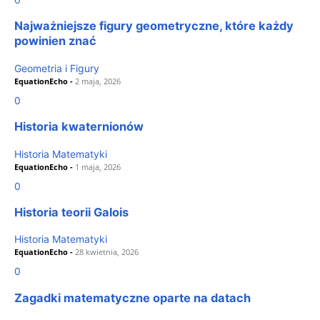
Najważniejsze figury geometryczne, które każdy
powinien znać
Geometria i Figury
EquationEcho
-
2 maja, 2026
0
Historia kwaternionów
Historia Matematyki
EquationEcho
-
1 maja, 2026
0
Historia teorii Galois
Historia Matematyki
EquationEcho
-
28 kwietnia, 2026
0
Zagadki matematyczne oparte na datach