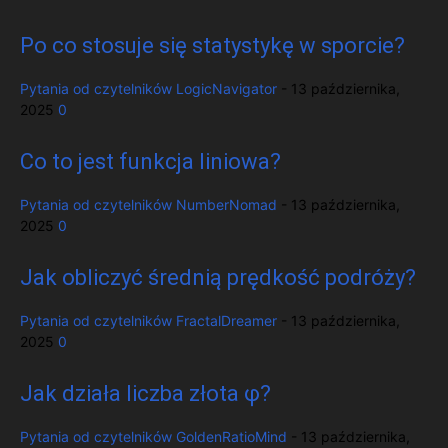
Po co stosuje się statystykę w sporcie?
Pytania od czytelników
LogicNavigator
-
13 października,
2025
0
Co to jest funkcja liniowa?
Pytania od czytelników
NumberNomad
-
13 października,
2025
0
Jak obliczyć średnią prędkość podróży?
Pytania od czytelników
FractalDreamer
-
13 października,
2025
0
Jak działa liczba złota φ?
Pytania od czytelników
GoldenRatioMind
-
13 października,