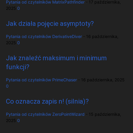
Pytania od czytelników
MatrixPathfinder
-
17 października,
2025
0
Jak działa pojęcie asymptoty?
Pytania od czytelników
DerivativeDiver
-
16 października,
2025
0
Jak znaleźć maksimum i minimum
funkcji?
Pytania od czytelników
PrimeChaser
-
16 października, 2025
0
Co oznacza zapis n! (silnia)?
Pytania od czytelników
ZeroPointWizard
-
15 października,
2025
0