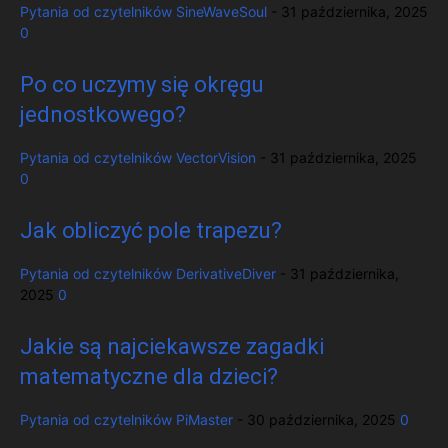
Pytania od czytelników
SineWaveSoul
-
31 października, 2025
0
Po co uczymy się okręgu
jednostkowego?
Pytania od czytelników
VectorVision
-
31 października, 2025
0
Jak obliczyć pole trapezu?
Pytania od czytelników
DerivativeDiver
-
31 października,
2025
0
Jakie są najciekawsze zagadki
matematyczne dla dzieci?
Pytania od czytelników
PiMaster
-
30 października, 2025
0