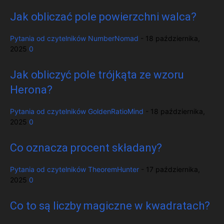
Jak obliczać pole powierzchni walca?
Pytania od czytelników
NumberNomad
-
18 października,
2025
0
Jak obliczyć pole trójkąta ze wzoru
Herona?
Pytania od czytelników
GoldenRatioMind
-
18 października,
2025
0
Co oznacza procent składany?
Pytania od czytelników
TheoremHunter
-
17 października,
2025
0
Co to są liczby magiczne w kwadratach?