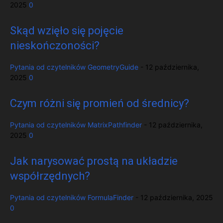
2025
0
Skąd wzięło się pojęcie
nieskończoności?
Pytania od czytelników
GeometryGuide
-
12 października,
2025
0
Czym różni się promień od średnicy?
Pytania od czytelników
MatrixPathfinder
-
12 października,
2025
0
Jak narysować prostą na układzie
współrzędnych?
Pytania od czytelników
FormulaFinder
-
12 października, 2025
0