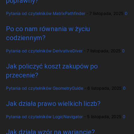
poprawny?
Pytania od czytelników
MatrixPathfinder
-
7 listopada, 2025
0
Po co nam równania w życiu
codziennym?
Pytania od czytelników
DerivativeDiver
-
7 listopada, 2025
0
Jak policzyć koszt zakupów po
przecenie?
Pytania od czytelników
GeometryGuide
-
6 listopada, 2025
0
Jak działa prawo wielkich liczb?
Pytania od czytelników
LogicNavigator
-
5 listopada, 2025
0
Jak działa wzór na wariancję?