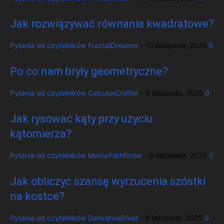
Jak rozwiązywać równania kwadratowe?
Pytania od czytelników
FractalDreamer
-
10 listopada, 2025
0
Po co nam bryły geometryczne?
Pytania od czytelników
CalculusCrafter
-
9 listopada, 2025
0
Jak rysować kąty przy użyciu
kątomierza?
Pytania od czytelników
MatrixPathfinder
-
9 listopada, 2025
0
Jak obliczyć szansę wyrzucenia szóstki
na kostce?
Pytania od czytelników
DerivativeDiver
-
9 listopada, 2025
0