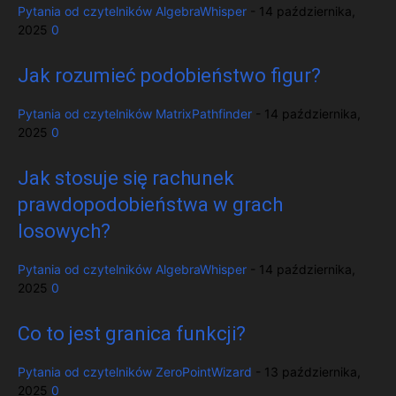
Pytania od czytelników
AlgebraWhisper
-
14 października,
2025
0
Jak rozumieć podobieństwo figur?
Pytania od czytelników
MatrixPathfinder
-
14 października,
2025
0
Jak stosuje się rachunek
prawdopodobieństwa w grach
losowych?
Pytania od czytelników
AlgebraWhisper
-
14 października,
2025
0
Co to jest granica funkcji?
Pytania od czytelników
ZeroPointWizard
-
13 października,
2025
0