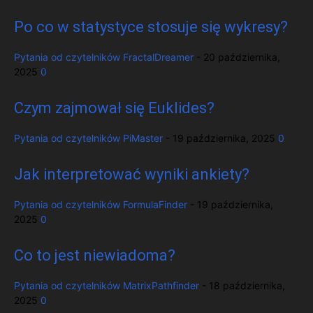
Po co w statystyce stosuje się wykresy?
Pytania od czytelników
FractalDreamer
-
20 października,
2025
0
Czym zajmował się Euklides?
Pytania od czytelników
PiMaster
-
19 października, 2025
0
Jak interpretować wyniki ankiety?
Pytania od czytelników
FormulaFinder
-
19 października,
2025
0
Co to jest niewiadoma?
Pytania od czytelników
MatrixPathfinder
-
18 października,
2025
0