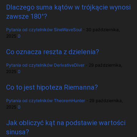
Dlaczego suma kątów w trójkącie wynosi
zawsze 180°?
Pytania od czytelników
SineWaveSoul
-
30 października,
2025
0
Co oznacza reszta z dzielenia?
Pytania od czytelników
DerivativeDiver
-
29 października,
2025
0
Co to jest hipoteza Riemanna?
Pytania od czytelników
TheoremHunter
-
29 października,
2025
0
Jak obliczyć kąt na podstawie wartości
sinusa?