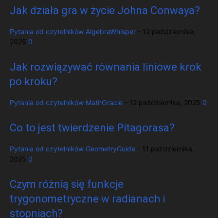
Jak działa gra w życie Johna Conwaya?
Pytania od czytelników
AlgebraWhisper
-
12 października,
2025
0
Jak rozwiązywać równania liniowe krok
po kroku?
Pytania od czytelników
MathOracle
-
12 października, 2025
0
Co to jest twierdzenie Pitagorasa?
Pytania od czytelników
GeometryGuide
-
11 października,
2025
0
Czym różnią się funkcje
trygonometryczne w radianach i
stopniach?