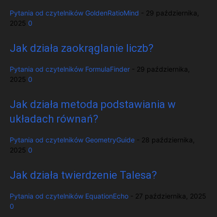
Pytania od czytelników
GoldenRatioMind
-
29 października,
2025
0
Jak działa zaokrąglanie liczb?
Pytania od czytelników
FormulaFinder
-
29 października,
2025
0
Jak działa metoda podstawiania w
układach równań?
Pytania od czytelników
GeometryGuide
-
28 października,
2025
0
Jak działa twierdzenie Talesa?
Pytania od czytelników
EquationEcho
-
27 października, 2025
0