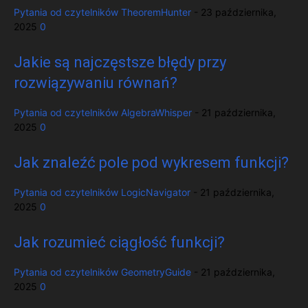
Pytania od czytelników
TheoremHunter
-
23 października,
2025
0
Jakie są najczęstsze błędy przy
rozwiązywaniu równań?
Pytania od czytelników
AlgebraWhisper
-
21 października,
2025
0
Jak znaleźć pole pod wykresem funkcji?
Pytania od czytelników
LogicNavigator
-
21 października,
2025
0
Jak rozumieć ciągłość funkcji?
Pytania od czytelników
GeometryGuide
-
21 października,
2025
0