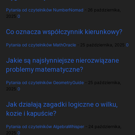
Pytania od czytelników
NumberNomad
-
26 października,
2025
0
Co oznacza współczynnik kierunkowy?
Pytania od czytelników
MathOracle
-
25 października, 2025
0
Jakie są najsłynniejsze nierozwiązane
problemy matematyczne?
Pytania od czytelników
GeometryGuide
-
25 października,
2025
0
Jak działają zagadki logiczne o wilku,
kozie i kapuście?
Pytania od czytelników
AlgebraWhisper
-
24 października,
2025
0