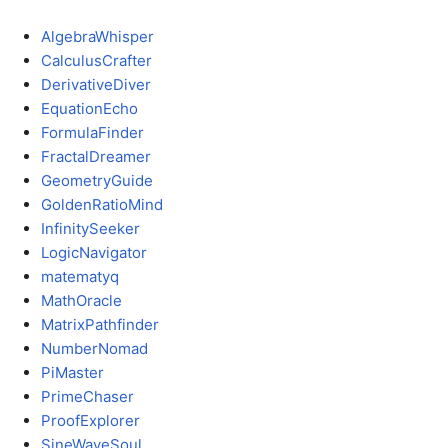
AlgebraWhisper
CalculusCrafter
DerivativeDiver
EquationEcho
FormulaFinder
FractalDreamer
GeometryGuide
GoldenRatioMind
InfinitySeeker
LogicNavigator
matematyq
MathOracle
MatrixPathfinder
NumberNomad
PiMaster
PrimeChaser
ProofExplorer
SineWaveSoul