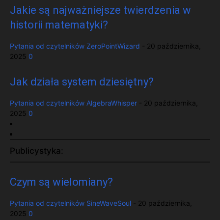
Jakie są najważniejsze twierdzenia w
historii matematyki?
Pytania od czytelników
ZeroPointWizard
-
20 października,
2025
0
Jak działa system dziesiętny?
Pytania od czytelników
AlgebraWhisper
-
20 października,
2025
0
Publicystyka:
Czym są wielomiany?
Pytania od czytelników
SineWaveSoul
-
20 października,
2025
0