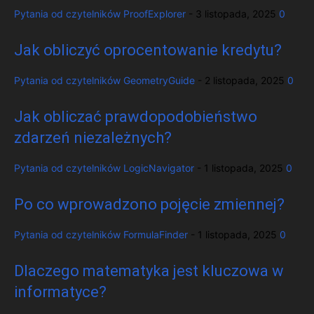
Pytania od czytelników
ProofExplorer
-
3 listopada, 2025
0
Jak obliczyć oprocentowanie kredytu?
Pytania od czytelników
GeometryGuide
-
2 listopada, 2025
0
Jak obliczać prawdopodobieństwo
zdarzeń niezależnych?
Pytania od czytelników
LogicNavigator
-
1 listopada, 2025
0
Po co wprowadzono pojęcie zmiennej?
Pytania od czytelników
FormulaFinder
-
1 listopada, 2025
0
Dlaczego matematyka jest kluczowa w
informatyce?