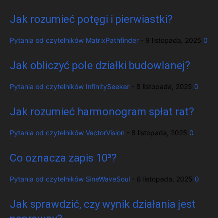
Jak rozumieć potęgi i pierwiastki?
Pytania od czytelników
MatrixPathfinder
-
9 listopada, 2025
0
Jak obliczyć pole działki budowlanej?
Pytania od czytelników
InfinitySeeker
-
8 listopada, 2025
0
Jak rozumieć harmonogram spłat rat?
Pytania od czytelników
VectorVision
-
8 listopada, 2025
0
Co oznacza zapis 10³?
Pytania od czytelników
SineWaveSoul
-
8 listopada, 2025
0
Jak sprawdzić, czy wynik działania jest