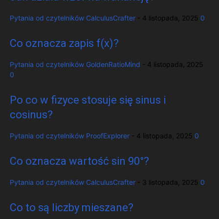
Pytania od czytelników
CalculusCrafter
-
4 listopada, 2025
0
Co oznacza zapis f(x)?
Pytania od czytelników
GoldenRatioMind
-
4 listopada, 2025
0
Po co w fizyce stosuje się sinus i
cosinus?
Pytania od czytelników
ProofExplorer
-
4 listopada, 2025
0
Co oznacza wartość sin 90°?
Pytania od czytelników
CalculusCrafter
-
3 listopada, 2025
0
Co to są liczby mieszane?