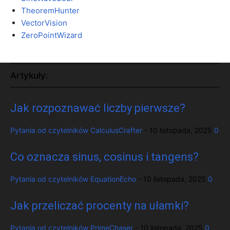
TheoremHunter
VectorVision
ZeroPointWizard
Artykuły:
Jak rozpoznawać liczby pierwsze?
Pytania od czytelników
CalculusCrafter
-
10 listopada, 2025
0
Co oznacza sinus, cosinus i tangens?
Pytania od czytelników
EquationEcho
-
10 listopada, 2025
0
Jak przeliczać procenty na ułamki?
Pytania od czytelników
PrimeChaser
-
10 listopada, 2025
0