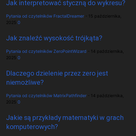
Jak interpretować styczną do wykresu?
Pytania od czytelników
FractalDreamer
-
15 października,
2025
0
Jak znaleźć wysokość trójkąta?
Pytania od czytelników
ZeroPointWizard
-
14 października,
2025
0
Dlaczego dzielenie przez zero jest
niemożliwe?
Pytania od czytelników
MatrixPathfinder
-
14 października,
2025
0
Jakie są przykłady matematyki w grach
komputerowych?