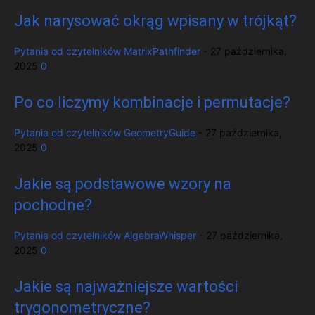
Jak narysować okrąg wpisany w trójkąt?
Pytania od czytelników
MatrixPathfinder
-
27 października,
2025
0
Po co liczymy kombinacje i permutacje?
Pytania od czytelników
GeometryGuide
-
27 października,
2025
0
Jakie są podstawowe wzory na
pochodne?
Pytania od czytelników
AlgebraWhisper
-
27 października,
2025
0
Jakie są najważniejsze wartości
trygonometryczne?